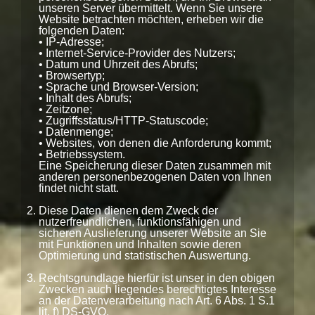
unseren Server übermittelt. Wenn Sie unsere
Website betrachten möchten, erheben wir die
folgenden Daten:
• IP-Adresse;
• Internet-Service-Provider des Nutzers;
• Datum und Uhrzeit des Abrufs;
• Browsertyp;
• Sprache und Browser-Version;
• Inhalt des Abrufs;
• Zeitzone;
• Zugriffsstatus/HTTP-Statuscode;
• Datenmenge;
• Websites, von denen die Anforderung kommt;
• Betriebssystem.
Eine Speicherung dieser Daten zusammen mit
anderen personenbezogenen Daten von Ihnen
findet nicht statt.
Diese Daten dienen dem Zweck der
nutzerfreundlichen, funktionsfähigen und
sicheren Auslieferung unserer Website an Sie
mit Funktionen und Inhalten sowie deren
Optimierung und statistischen Auswertung.
Rechtsgrundlage hierfür ist unser in den obigen
Zwecken auch liegendes berechtigtes Interesse
an der Datenverarbeitung nach Art. 6 Abs. 1 S.1
lit. f) DS-GVO.