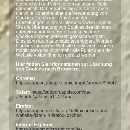
gespeichert und von diesem an unsere Seite
übermittelt. Daher haben Sie als Nutzer auch
die volle Kontrolle über die Verwendung von
Cookies. Durch eine Änderung der
Einstellungen in Ihrem Internetbrowser können
Sie die Übertragung von Cookies deaktivieren
oder einschränken. Bereits gespeicherte
Cookies können jederzeit gelöscht werden.
Dies kann auch automatisiert erfolgen. Werden
Cookies für unsere Website deaktiviert, können
möglicherweise nicht mehr alle Funktionen der
Website vollumfänglich genutzt werden.
Hier finden Sie Informationen zur Löschung
von Cookies nach Browsern:
Chrome:
https://support.google.com/chrome/answer/95647
Safari:
https://support.apple.com/de-
at/guide/safari/sfri11471/mac
Firefox:
https://support.mozilla.org/de/kb/cookies-und-
website-daten-in-firefox-loschen
Internet Explorer:
https://support.microsoft.com/de-