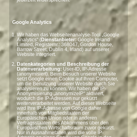
Google Analytics
Wir haben das Webseitenanalyse-Tool „Google
Analytics“ (
Dienstanbieter:
Google Ireland
Limited, Registernr.: 368047, Gordon House,
Barrow Street, Dublin 4, Irland) auf unserer
Website integriert.
Datenkategorien und Beschreibung der
Datenverarbeitung:
User-ID, IP-Adresse
(anonymisiert). Beim Besuch unserer Website
setzt Google einen Cookie auf Ihren Computer,
um die Benutzung unserer Website durch Sie
analysieren zu können. Wir haben die IP-
Anonymisierung „anonymizeIP“ aktiviert,
wodurch die IP-Adressen nur gekürzt
weiterverarbeitet werden. Auf dieser Webseite
wird Ihre IP-Adresse von Google daher
innerhalb von Mitgliedstaaten der
Europäischen Union oder in anderen
Vertragsstaaten des Abkommens über den
Europäischen Wirtschaftsraum zuvor gekürzt.
Nur in Ausnahmefällen wird die volle IP-