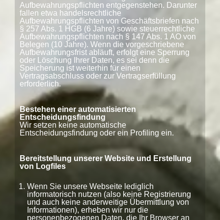
Aufbewahrungspflichten entgegenstehen. Darunter
fallen etwa handelsrechtliche
Aufbewahrungspflichten von Geschäftsbriefen nach
§ 257 Abs. 1 HGB (6 Jahre) sowie steuerrechtliche
Aufbewahrungspflichten nach § 147 Abs. 1 AO von
Belegen (10 Jahre). Wenn die vorgeschriebene
Aufbewahrungsfrist abläuft, erfolgt eine Sperrung
oder Löschung Ihrer Daten, es sei denn die
Speicherung ist weiterhin für einen
Vertragsabschluss oder zur Vertragserfüllung
erforderlich.
Bestehen einer automatisierten
Entscheidungsfindung
Wir setzen keine automatische
Entscheidungsfindung oder ein Profiling ein.
Bereitstellung unserer Website und Erstellung
von Logfiles
Wenn Sie unsere Webseite lediglich
informatorisch nutzen (also keine Registrierung
und auch keine anderweitige Übermittlung von
Informationen), erheben wir nur die
personenbezogenen Daten, die Ihr Browser an