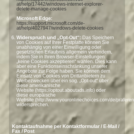
at/help/17442/windows-internet-explorer-
delete-manage-cookies
Microsoft Edge:
https://support.microsoft.com/de-
at/help/4027947/windows-delete-cookies
Widerspruch und „Opt-Out“:
Das Speichern
von Cookies auf Ihrer Festplatte können Sie
unabhängig von einer Einwilligung oder
gesetzlichen Erlaubnis allgemein verhindern,
indem Sie in Ihren Browser-Einstellungen
„keine Cookies akzeptieren“ wählen. Dies kann
aber eine Funktionseinschränkung unserer
Angebote zur Folge haben. Sie können dem
Einsatz von Cookies von Drittanbietern zu
Werbezwecken über ein sog. „Opt-out“ über
diese amerikanische
Website (https://optout.aboutads.info) oder
diese europäische
Website (http://www.youronlinechoices.com/de/prafer
widersprechen.
Kontaktaufnahme per Kontaktformular / E-Mail /
Fax / Post