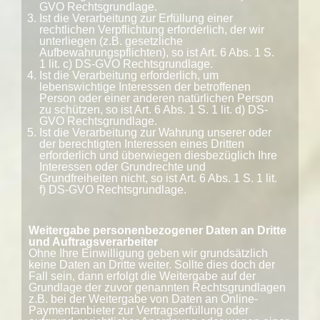
GVO Rechtsgrundlage.
Ist die Verarbeitung zur Erfüllung einer
rechtlichen Verpflichtung erforderlich, der wir
unterliegen (z.B. gesetzliche
Aufbewahrungspflichten), so ist Art. 6 Abs. 1 S.
1 lit. c) DS-GVO Rechtsgrundlage.
Ist die Verarbeitung erforderlich, um
lebenswichtige Interessen der betroffenen
Person oder einer anderen natürlichen Person
zu schützen, so ist Art. 6 Abs. 1 S. 1 lit. d) DS-
GVO Rechtsgrundlage.
Ist die Verarbeitung zur Wahrung unserer oder
der berechtigten Interessen eines Dritten
erforderlich und überwiegen diesbezüglich Ihre
Interessen oder Grundrechte und
Grundfreiheiten nicht, so ist Art. 6 Abs. 1 S. 1 lit.
f) DS-GVO Rechtsgrundlage.
Weitergabe personenbezogener Daten an Dritte
und Auftragsverarbeiter
Ohne Ihre Einwilligung geben wir grundsätzlich
keine Daten an Dritte weiter. Sollte dies doch der
Fall sein, dann erfolgt die Weitergabe auf der
Grundlage der zuvor genannten Rechtsgrundlagen
z.B. bei der Weitergabe von Daten an Online-
Paymentanbieter zur Vertragserfüllung oder