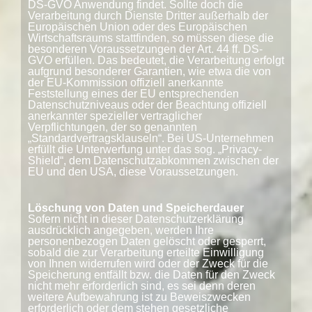
DS-GVO Anwendung findet. Sollte doch die
Verarbeitung durch Dienste Dritter außerhalb der
Europäischen Union oder des Europäischen
Wirtschaftsraums stattfinden, so müssen diese die
besonderen Voraussetzungen der Art. 44 ff. DS-
GVO erfüllen. Das bedeutet, die Verarbeitung erfolgt
aufgrund besonderer Garantien, wie etwa die von
der EU-Kommission offiziell anerkannte
Feststellung eines der EU entsprechenden
Datenschutzniveaus oder der Beachtung offiziell
anerkannter spezieller vertraglicher
Verpflichtungen, der so genannten
„Standardvertragsklauseln“. Bei US-Unternehmen
erfüllt die Unterwerfung unter das sog. „Privacy-
Shield“, dem Datenschutzabkommen zwischen der
EU und den USA, diese Voraussetzungen.
Löschung von Daten und Speicherdauer
Sofern nicht in dieser Datenschutzerklärung
ausdrücklich angegeben, werden Ihre
personenbezogen Daten gelöscht oder gesperrt,
sobald die zur Verarbeitung erteilte Einwilligung
von Ihnen widerrufen wird oder der Zweck für die
Speicherung entfällt bzw. die Daten für den Zweck
nicht mehr erforderlich sind, es sei denn deren
weitere Aufbewahrung ist zu Beweiszwecken
erforderlich oder dem stehen gesetzliche