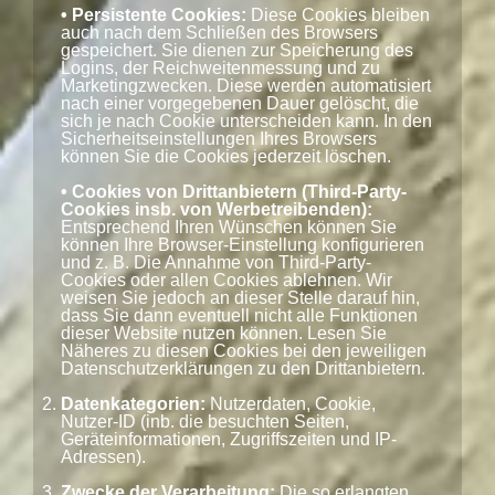
• Persistente Cookies:
Diese Cookies bleiben
auch nach dem Schließen des Browsers
gespeichert. Sie dienen zur Speicherung des
Logins, der Reichweitenmessung und zu
Marketingzwecken. Diese werden automatisiert
nach einer vorgegebenen Dauer gelöscht, die
sich je nach Cookie unterscheiden kann. In den
Sicherheitseinstellungen Ihres Browsers
können Sie die Cookies jederzeit löschen.
• Cookies von Drittanbietern (Third-Party-
Cookies insb. von Werbetreibenden):
Entsprechend Ihren Wünschen können Sie
können Ihre Browser-Einstellung konfigurieren
und z. B. Die Annahme von Third-Party-
Cookies oder allen Cookies ablehnen. Wir
weisen Sie jedoch an dieser Stelle darauf hin,
dass Sie dann eventuell nicht alle Funktionen
dieser Website nutzen können. Lesen Sie
Näheres zu diesen Cookies bei den jeweiligen
Datenschutzerklärungen zu den Drittanbietern.
Datenkategorien:
Nutzerdaten, Cookie,
Nutzer-ID (inb. die besuchten Seiten,
Geräteinformationen, Zugriffszeiten und IP-
Adressen).
Zwecke der Verarbeitung:
Die so erlangten