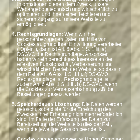
Informationen dienen dem Zweck, unsere
Webangebote technisch und wirtschaftlich zu
optimieren und Ihnen einen leichteren und
sicheren Zugang auf unsere Website zu
ermöglichen.
Rechtsgrundlagen:
Wenn wir Ihre
personenbezogenen Daten mit Hilfe von
Cookies aufgrund Ihrer Einwilligung verarbeiten
(„Opt-in“), dann ist Art. 6 Abs. 1 S. 1 lit. a)
DSGVO die Rechtsgrundlage. Ansonsten
haben wir ein berechtigtes Interesse an der
effektiven Funktionalität, Verbesserung und
wirtschaftlichen Betrieb der Website, so dass in
dem Falle Art. 6 Abs. 1 S. 1 lit. f) DS-GVO
Rechtsgrundlage ist. Rechtsgrundlage ist
zudem Art. 6 Abs. 1 S. 1 lit. b) DS-GVO, wenn
die Cookies zur Vertragsanbahnung z.B. bei
Bestellungen gesetzt werden.
Speicherdauer/ Löschung:
Die Daten werden
gelöscht, sobald sie für die Erreichung des
Zweckes ihrer Erhebung nicht mehr erforderlich
sind. Im Falle der Erfassung der Daten zur
Bereitstellung der Website ist dies der Fall,
wenn die jeweilige Session beendet ist.
Cookies werden ansonsten auf Ihrem Computer