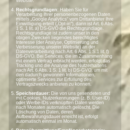
Website.
Rechtsgrundlagen:
Haben Sie für
Verarbeitung Ihrer personenbezogenen Daten
mittels „Google Analytics“ vom Drittanbieter Ihre
Einwilligung erteilt („Opt-in“), dann ist Art. 6 Abs.
1 S. 1 lit. a) DS-GVO die Rechtsgrundlage.
Rechtsgrundlage ist zudem unser in den
obigen Zwecken liegendes berechtigtes
Interesse (der Analyse, Optimierung und
Verbesserung unserer Website) an der
Datenverarbeitung nach Art. 6 Abs. 1 S.1 lit. f)
DS-GVO. Bei Services, die im Zusammenhang
mit einem Vertrag erbracht werden, erfolgt das
Tracking und die Analyse des Nutzerhaltens
nach Art. 6 Abs. 1 S. 1 lit. b) DS-GVO, um mit
den dadurch gewonnen Informationen,
optimierte Services zur Erfüllung des
Vertragszwecks anbieten zu können.
Speicherdauer:
Die von uns gesendeten und
mit Cookies, Nutzerkennungen (z. B. User-ID)
oder Werbe-IDs verknüpften Daten werden
nach Monaten automatisch gelöscht. Die
Löschung von Daten, deren
Aufbewahrungsdauer erreicht ist, erfolgt
automatisch einmal im Monat.