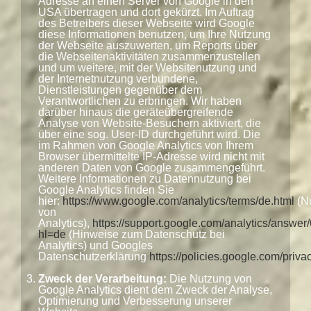
Adresse an einen Server von Google in den
USA übertragen und dort gekürzt. Im Auftrag
des Betreibers dieser Webseite wird Google
diese Informationen benutzen, um Ihre Nutzung
der Webseite auszuwerten, um Reports über
die Webseitenaktivitäten zusammenzustellen
und um weitere, mit der Websitenutzung und
der Internetnutzung verbundene,
Dienstleistungen gegenüber dem
Verantwortlichen zu erbringen. Wir haben
darüber hinaus die geräteübergreifende
Analyse von Website-Besuchern aktiviert, die
über eine sog. User-ID durchgeführt wird. Die
im Rahmen von Google Analytics von Ihrem
Browser übermittelte IP-Adresse wird nicht mit
anderen Daten von Google zusammengeführt.
Weitere Informationen zu Datennutzung bei
Google Analytics finden Sie
hier:
https://www.google.com/analytics/terms/de.html
(N
von
Analytics),
https://support.google.com/analytics/answe
hl=de
(Hinweise zum Datenschutz bei
Analytics) und Googles
Datenschutzerklärung
https://policies.google.com/priva
Zweck der Verarbeitung:
Die Nutzung von
Google Analytics dient dem Zweck der Analyse,
Optimierung und Verbesserung unserer