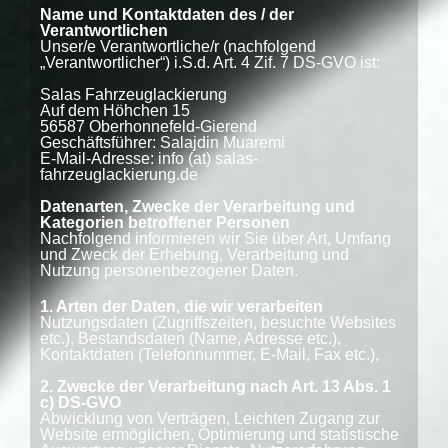
Name und Kontaktdaten des / der
Verantwortlichen
Unser/e Verantwortliche/r (nachfolgend
„Verantwortlicher“) i.S.d. Art. 4 Zif. 7 DS-GVO ist:
Salas Fahrzeuglackierung
Auf dem Höhchen 15
56587 Oberhonnefeld-Gierend
Geschäftsführer: Salajdin Muaremi
E-Mail-Adresse: info (at) salas-
fahrzeuglackierung.de
Datenarten, Zwecke der Verarbeitung und
Kategorien betroffener Personen
Nachfolgend informieren wir Sie über Art, Umfang
und Zweck der Erhebung, Verarbeitung und
Nutzung personenbezogener Daten.
1. Arten der Daten, die wir verarbeiten
Nutzungsdaten (Zugriffszeiten, besuchte Websites
etc.), Bestandsdaten (Name, Adresse etc.),
Kontaktdaten (Telefonnummer, E-Mail, Fax etc.),
2. Zwecke der Verarbeitung nach Art. 13 Abs. 1
c) DS-GVO
Abwicklung von Verträgen, Leichten Zugang zur
Website ermöglichen, Optimierung und statistische