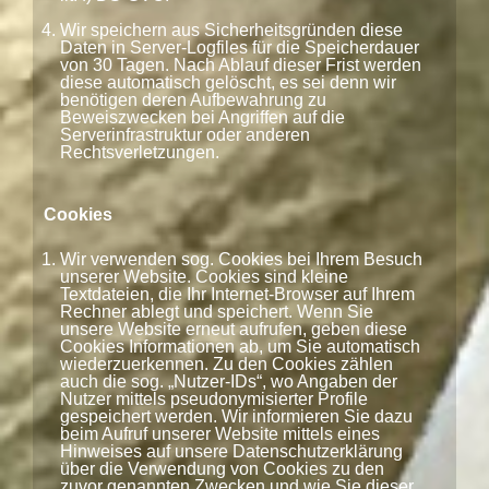
Wir speichern aus Sicherheitsgründen diese
Daten in Server-Logfiles für die Speicherdauer
von 30 Tagen. Nach Ablauf dieser Frist werden
diese automatisch gelöscht, es sei denn wir
benötigen deren Aufbewahrung zu
Beweiszwecken bei Angriffen auf die
Serverinfrastruktur oder anderen
Rechtsverletzungen.
Cookies
Wir verwenden sog. Cookies bei Ihrem Besuch
unserer Website. Cookies sind kleine
Textdateien, die Ihr Internet-Browser auf Ihrem
Rechner ablegt und speichert. Wenn Sie
unsere Website erneut aufrufen, geben diese
Cookies Informationen ab, um Sie automatisch
wiederzuerkennen. Zu den Cookies zählen
auch die sog. „Nutzer-IDs“, wo Angaben der
Nutzer mittels pseudonymisierter Profile
gespeichert werden. Wir informieren Sie dazu
beim Aufruf unserer Website mittels eines
Hinweises auf unsere Datenschutzerklärung
über die Verwendung von Cookies zu den
zuvor genannten Zwecken und wie Sie dieser