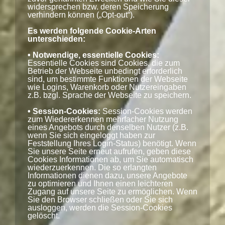
widersprechen bzw. deren Speicherung
verhindern können („Opt-out“).
Es werden folgende Cookie-Arten
unterschieden:
• Notwendige, essentielle Cookies:
Essentielle Cookies sind Cookies, die zum
Betrieb der Webseite unbedingt erforderlich
sind, um bestimmte Funktionen der Webseite
wie Logins, Warenkorb oder Nutzereingaben
z.B. bzgl. Sprache der Webseite zu speichern.
• Session-Cookies:
Session-Cookies werden
zum Wiedererkennen mehrfacher Nutzung
eines Angebots durch denselben Nutzer (z.B.
wenn Sie sich eingeloggt haben zur
Feststellung Ihres Login-Status) benötigt. Wenn
Sie unsere Seite erneut aufrufen, geben diese
Cookies Informationen ab, um Sie automatisch
wiederzuerkennen. Die so erlangten
Informationen dienen dazu, unsere Angebote
zu optimieren und Ihnen einen leichteren
Zugang auf unsere Seite zu ermöglichen. Wenn
Sie den Browser schließen oder Sie sich
ausloggen, werden die Session-Cookies
gelöscht.